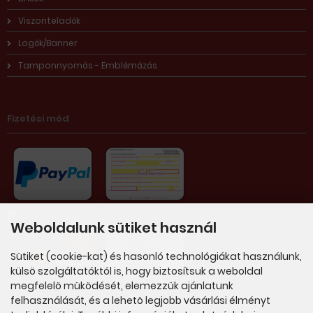
Viszonteladók
Logók/Banner
Tamponnyomás - Emblémázás
Fizetési mód
Weboldalunk sütiket használ
Sütiket (cookie-kat) és hasonló technológiákat használunk,
külsö szolgáltatóktól is, hogy biztosítsuk a weboldal
megfelelö müködését, elemezzük ajánlatunk
felhasználását, és a lehetö legjobb vásárlási élményt